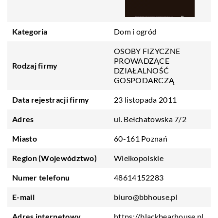
Kategoria
Dom i ogród
OSOBY FIZYCZNE
PROWADZĄCE
Rodzaj firmy
DZIAŁALNOŚĆ
GOSPODARCZĄ
Data rejestracji firmy
23 listopada 2011
Adres
ul. Bełchatowska 7/2
Miasto
60-161 Poznań
Region (Województwo)
Wielkopolskie
Numer telefonu
48614152283
E-mail
biuro@bbhouse.pl
Adres internetowy
https://blackbearhouse.pl