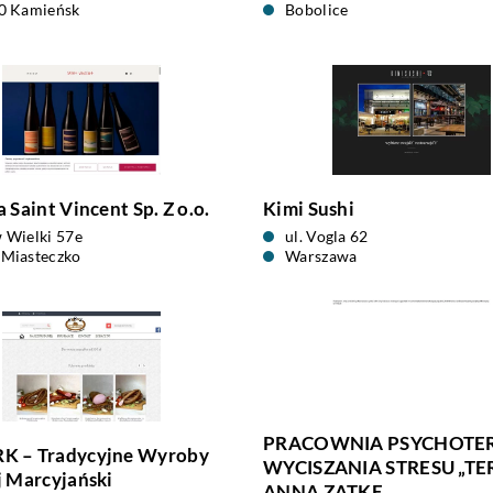
0 Kamieńsk
Bobolice
 Saint Vincent Sp. Z o.o.
Kimi Sushi
 Wielki 57e
ul. Vogla 62
Miasteczko
Warszawa
PRACOWNIA PSYCHOTERA
 – Tradycyjne Wyroby
WYCISZANIA STRESU „TE
 Marcyjański
ANNA ZATKE