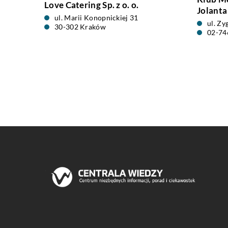
Love Catering Sp. z o. o.
Jolanta
ul. Marii Konopnickiej 31
ul. Z
30-302 Kraków
02-74