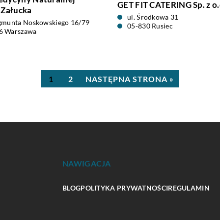
GET FIT CATERING Sp. z o.
 Załucka
ul. Środkowa 31
ygmunta Noskowskiego 16/79
05-830 Rusiec
6 Warszawa
1
2
NASTĘPNA STRONA »
NAWIGACJA
BLOG
POLITYKA PRYWATNOŚCI
REGULAMIN