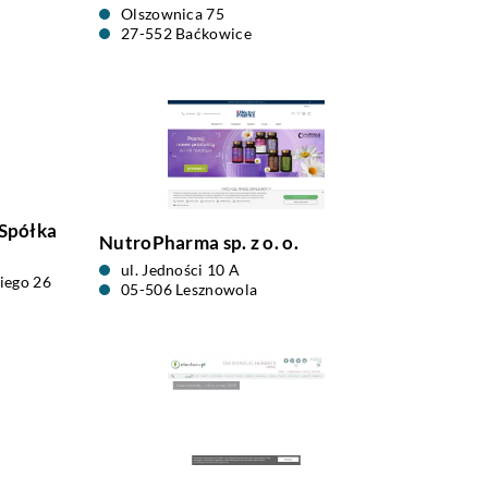
Olszownica 75
27-552 Baćkowice
 Spółka
NutroPharma sp. z o. o.
ul. Jedności 10 A
kiego 26
05-506 Lesznowola