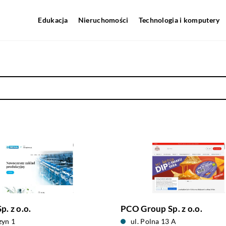
Edukacja
Nieruchomości
Technologia i komputery
. z o.o.
PCO Group Sp. z o.o.
zyn 1
ul. Polna 13 A