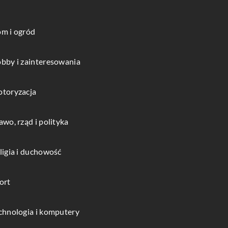
m i ogród
bby i zainteresowania
toryzacja
awo, rząd i polityka
ligia i duchowość
ort
chnologia i komputery