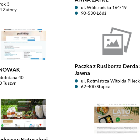
rok 3
ul. Wólczańska 164/19
4 Zatory
90-530 Łódź
Paczka z Rusiborza Derda
 NOWAK
Jawna
odolniana 40
ul. Rotmistrza Witolda Pilec
0 Tuszyn
62-400 Słupca
edycyny Naturalnej