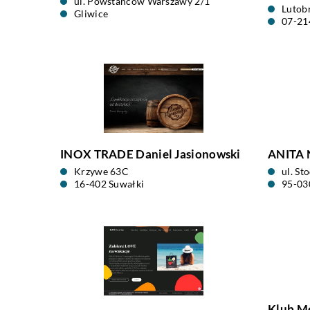
ul. Powstańców Warszawy 2/1
Lutob
Gliwice
07-21
INOX TRADE Daniel Jasionowski
ANITA
Krzywe 63C
ul. St
16-402 Suwałki
95-03
Klub M