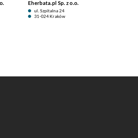
o.
Eherbata.pl Sp. z o.o.
ul. Szpitalna 24
31-024 Kraków