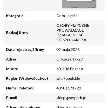
Kategoria
Dom i ogród
OSOBY FIZYCZNE
PROWADZĄCE
Rodzaj firmy
DZIAŁALNOŚĆ
GOSPODARCZĄ
Data rejestracji firmy
02 maja 2023
Adres
ul. Kacza 17/29
Miasto
60-106 Poznań
Region (Województwo)
wielkopolskie
Numer telefonu
48501171720
E-mail
sklep@raypath.pl
Adres internetowy
sklep-raypath.pl