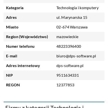
Kategoria
Technologia i komputery
Adres
ul. Marynarska 15
Miasto
02-674 Warszawa
Region (Województwo)
mazowieckie
Numer telefonu
48223396400
E-mail
biuro@dps-software.pl
Adres internetowy
dps-software.pl
NIP
9511634331
REGON
12377853
Firmy z kategorii Technologia i