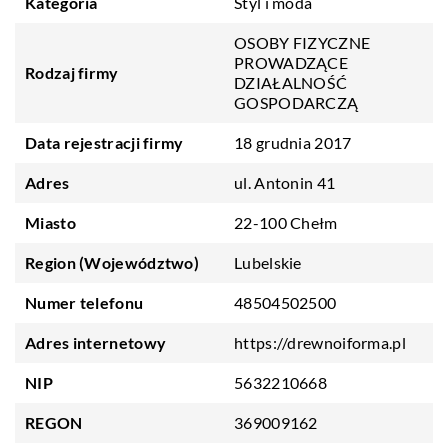
Kategoria
Styl i moda
OSOBY FIZYCZNE
PROWADZĄCE
Rodzaj firmy
DZIAŁALNOŚĆ
GOSPODARCZĄ
Data rejestracji firmy
18 grudnia 2017
Adres
ul. Antonin 41
Miasto
22-100 Chełm
Region (Województwo)
Lubelskie
Numer telefonu
48504502500
Adres internetowy
https://drewnoiforma.pl
NIP
5632210668
REGON
369009162