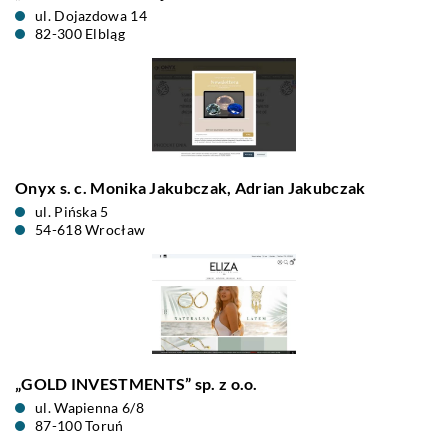
ul. Dojazdowa 14
82-300 Elbląg
Onyx s. c. Monika Jakubczak, Adrian Jakubczak
ul. Pińska 5
54-618 Wrocław
„GOLD INVESTMENTS” sp. z o.o.
ul. Wapienna 6/8
87-100 Toruń