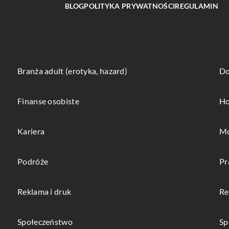
BLOG
POLITYKA PRYWATNOŚCI
REGULAMIN
Branża adult (erotyka, hazard)
Do
Finanse osobiste
Ho
Kariera
Mo
Podróże
Pr
Reklama i druk
Re
Społeczeństwo
Sp