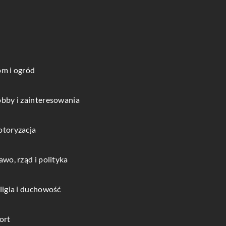
m i ogród
bby i zainteresowania
toryzacja
awo, rząd i polityka
ligia i duchowość
ort