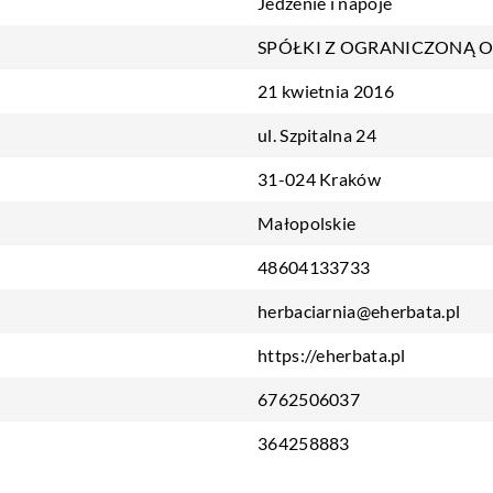
Jedzenie i napoje
SPÓŁKI Z OGRANICZONĄ 
21 kwietnia 2016
ul. Szpitalna 24
31-024 Kraków
Małopolskie
48604133733
herbaciarnia@eherbata.pl
https://eherbata.pl
6762506037
364258883