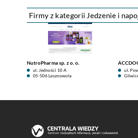
Firmy z kategorii Jedzenie i napo
NutroPharma sp. z o. o.
ACCDOG
ul. Jedności 10 A
ul. Po
05-506 Lesznowola
Gliwic