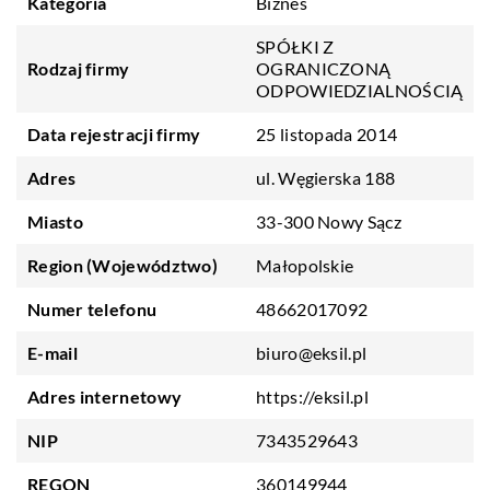
Kategoria
Biznes
SPÓŁKI Z
Rodzaj firmy
OGRANICZONĄ
ODPOWIEDZIALNOŚCIĄ
Data rejestracji firmy
25 listopada 2014
Adres
ul. Węgierska 188
Miasto
33-300 Nowy Sącz
Region (Województwo)
Małopolskie
Numer telefonu
48662017092
E-mail
biuro@eksil.pl
Adres internetowy
https://eksil.pl
NIP
7343529643
REGON
360149944