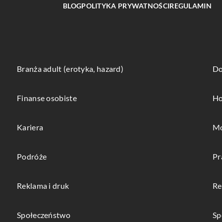
BLOG
POLITYKA PRYWATNOŚCI
REGULAMIN
Branża adult (erotyka, hazard)
Do
Finanse osobiste
Ho
Kariera
Mo
Podróże
Pr
Reklama i druk
Re
Społeczeństwo
Sp