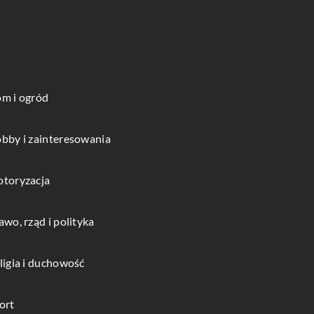
m i ogród
bby i zainteresowania
toryzacja
awo, rząd i polityka
ligia i duchowość
ort