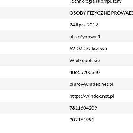
Technologia i komputery
OSOBY FIZYCZNE PROWAD
24 lipca 2012
ul. Jeżynowa 3
62-070 Zakrzewo
Wielkopolskie
48655200340
biuro@windex.net.pl
https://windex.net.pl
7811604209
302161991