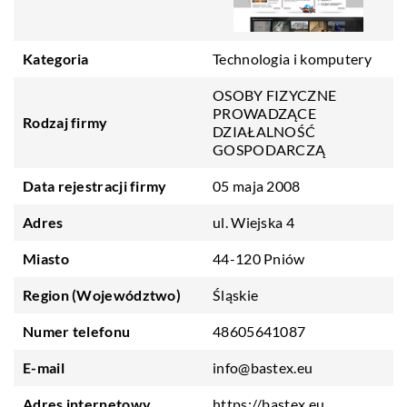
Kategoria
Technologia i komputery
OSOBY FIZYCZNE
PROWADZĄCE
Rodzaj firmy
DZIAŁALNOŚĆ
GOSPODARCZĄ
Data rejestracji firmy
05 maja 2008
Adres
ul. Wiejska 4
Miasto
44-120 Pniów
Region (Województwo)
Śląskie
Numer telefonu
48605641087
E-mail
info@bastex.eu
Adres internetowy
https://bastex.eu