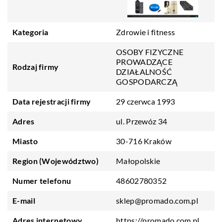
Kategoria
Zdrowie i fitness
OSOBY FIZYCZNE
PROWADZĄCE
Rodzaj firmy
DZIAŁALNOŚĆ
GOSPODARCZĄ
Data rejestracji firmy
29 czerwca 1993
Adres
ul. Przewóz 34
Miasto
30-716 Kraków
Region (Województwo)
Małopolskie
Numer telefonu
48602780352
E-mail
sklep@promado.com.pl
Adres internetowy
https://promado.com.pl