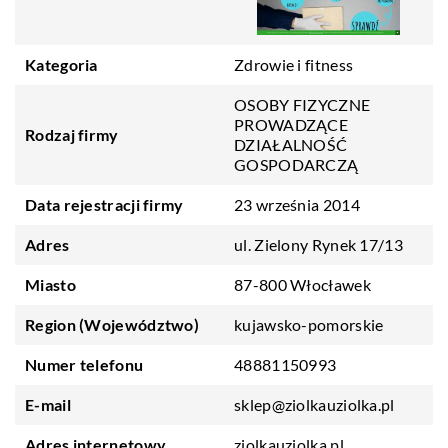
Kategoria
Zdrowie i fitness
OSOBY FIZYCZNE
PROWADZĄCE
Rodzaj firmy
DZIAŁALNOŚĆ
GOSPODARCZĄ
Data rejestracji firmy
23 września 2014
Adres
ul. Zielony Rynek 17/13
Miasto
87-800 Włocławek
Region (Województwo)
kujawsko-pomorskie
Numer telefonu
48881150993
E-mail
sklep@ziolkauziolka.pl
Adres internetowy
ziolkauziolka.pl