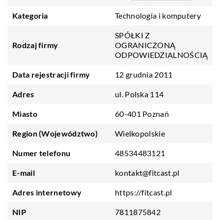
Kategoria
Technologia i komputery
SPÓŁKI Z
Rodzaj firmy
OGRANICZONĄ
ODPOWIEDZIALNOŚCIĄ
Data rejestracji firmy
12 grudnia 2011
Adres
ul. Polska 114
Miasto
60-401 Poznań
Region (Województwo)
Wielkopolskie
Numer telefonu
48534483121
E-mail
kontakt@fitcast.pl
Adres internetowy
https://fitcast.pl
NIP
7811875842