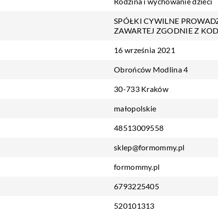
Rodzina i wychowanie dzieci
SPÓŁKI CYWILNE PROWAD
ZAWARTEJ ZGODNIE Z KO
16 września 2021
Obrońców Modlina 4
30-733 Kraków
małopolskie
48513009558
sklep@formommy.pl
formommy.pl
6793225405
520101313