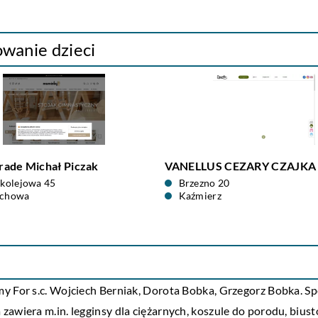
owanie dzieci
rade Michał Piczak
VANELLUS CEZARY CZAJKA
dkolejowa 45
Brzezno 20
ochowa
Kaźmierz
 For s.c. Wojciech Berniak, Dorota Bobka, Grzegorz Bobka. Spec
awiera m.in. legginsy dla ciężarnych, koszule do porodu, biust