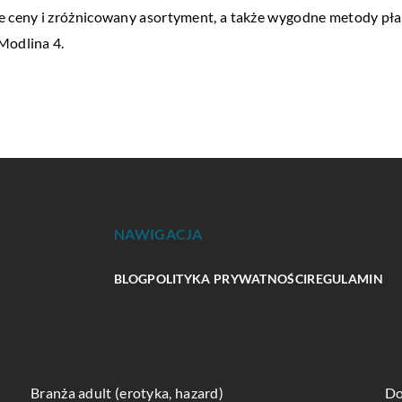
ceny i zróżnicowany asortyment, a także wygodne metody płatn
Modlina 4.
NAWIGACJA
BLOG
POLITYKA PRYWATNOŚCI
REGULAMIN
Branża adult (erotyka, hazard)
Do