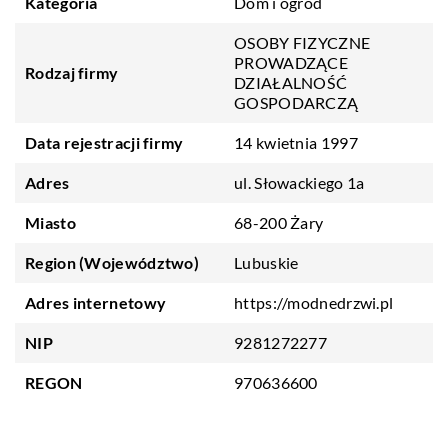
Kategoria
Dom i ogród
OSOBY FIZYCZNE
PROWADZĄCE
Rodzaj firmy
DZIAŁALNOŚĆ
GOSPODARCZĄ
Data rejestracji firmy
14 kwietnia 1997
Adres
ul. Słowackiego 1a
Miasto
68-200 Żary
Region (Województwo)
Lubuskie
Adres internetowy
https://modnedrzwi.pl
NIP
9281272277
REGON
970636600