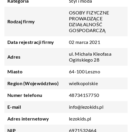
Kategoria
Styl i moda
OSOBY FIZYCZNE
PROWADZĄCE
Rodzaj firmy
DZIAŁALNOŚĆ
GOSPODARCZĄ
Data rejestracji firmy
02 marca 2021
ul. Michała Kleofasa
Adres
Ogińskiego 28
Miasto
64-100 Leszno
Region (Województwo)
wielkopolskie
Numer telefonu
48734157750
E-mail
info@lezokids.pl
Adres internetowy
lezokids.pl
NIP
6971532464