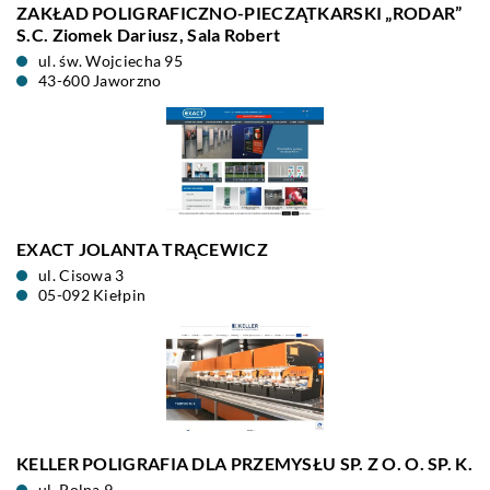
ZAKŁAD POLIGRAFICZNO-PIECZĄTKARSKI „RODAR”
S.C. Ziomek Dariusz, Sala Robert
ul. św. Wojciecha 95
43-600 Jaworzno
EXACT JOLANTA TRĄCEWICZ
ul. Cisowa 3
05-092 Kiełpin
KELLER POLIGRAFIA DLA PRZEMYSŁU SP. Z O. O. SP. K.
ul. Polna 9