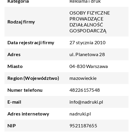
Kategoria
Reklama i druk
OSOBY FIZYCZNE
PROWADZĄCE
Rodzaj firmy
DZIAŁALNOŚĆ
GOSPODARCZĄ
Data rejestracji firmy
27 stycznia 2010
Adres
ul. Planetowa 28
Miasto
04-830 Warszawa
Region (Województwo)
mazowieckie
Numer telefonu
48226157548
E-mail
info@nadruki.pl
Adres internetowy
nadruki.pl
NIP
9521187655