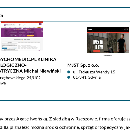
ss
SYCHOMEDIC.PL KLINIKA
LOGICZNO-
MJST Sp. z o.o.
TRYCZNA Michał Niewiński
ul. Tadeusza Wendy 15
81-341 Gdynia
strzębowskiego 24/U02
awa
 przez Agatę Iwońską. Z siedzibą w Rzeszowie, firma oferuje
illa.pl znaleźć można środki ochronne, sprzęt ortopedyczny jak 