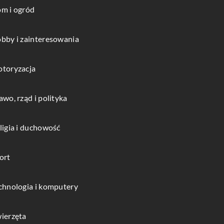
m i ogród
bby i zainteresowania
toryzacja
awo, rząd i polityka
ligia i duchowość
ort
chnologia i komputery
ierzęta