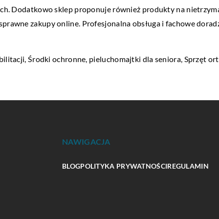
kich. Dodatkowo sklep proponuje również produkty na nietrzym
sprawne zakupy online. Profesjonalna obsługa i fachowe doradz
ilitacji, Środki ochronne,
pieluchomajtki dla seniora
, Sprzęt o
NAWIGACJA
BLOG
POLITYKA PRYWATNOŚCI
REGULAMIN