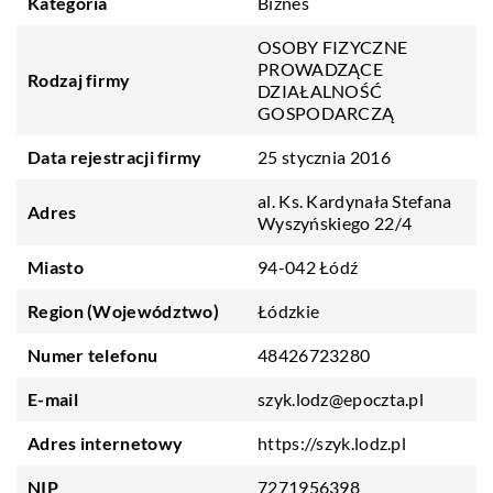
Kategoria
Biznes
OSOBY FIZYCZNE
PROWADZĄCE
Rodzaj firmy
DZIAŁALNOŚĆ
GOSPODARCZĄ
Data rejestracji firmy
25 stycznia 2016
al. Ks. Kardynała Stefana
Adres
Wyszyńskiego 22/4
Miasto
94-042 Łódź
Region (Województwo)
Łódzkie
Numer telefonu
48426723280
E-mail
szyk.lodz@epoczta.pl
Adres internetowy
https://szyk.lodz.pl
NIP
7271956398