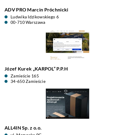
ADV PRO Marcin Próchnicki
Ludwika Idzikowskiego 6
00-710 Warszawa
Józef Kurek „KARPOL” P.P.H
Zamieście 165
34-650 Zamieście
ALL4IN Sp. z o.o.
ul. Mazurska 9C