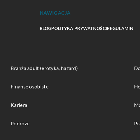
NAWIGACJA
BLOG
POLITYKA PRYWATNOŚCI
REGULAMIN
Branża adult (erotyka, hazard)
Do
Finanse osobiste
Ho
Kariera
Mo
Podróże
Pr