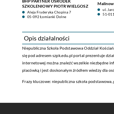
BHP PARTNER OŚRODEK
Malinowe
SZKOLENIOWY PIOTR WIELGOSZ
ul. Jar
Aleja Fryderyka Chopina 7
51-01
05-092 Łomianki Dolne
Opis działalności
Niepubliczna Szkoła Podstawowa Oddział Kościańsk
się pod adresem szpk.edu.pl portal prezentuje dzia
internetowej można znaleźć wszelkie niezbędne in
placówką i jest doskonałym źródłem wiedzy dla os
Frazy kluczowe: niepubliczna szkoła podstawowa