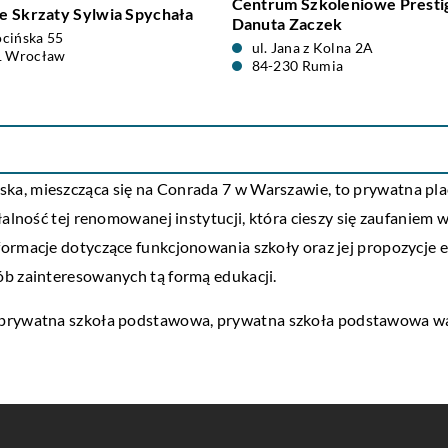
Centrum Szkoleniowe Presti
 Skrzaty Sylwia Spychała
Danuta Zaczek
ocińska 55
ul. Jana z Kolna 2A
1 Wrocław
84-230 Rumia
a, mieszcząca się na Conrada 7 w Warszawie, to prywatna plac
łalność tej renomowanej instytucji, która cieszy się zaufaniem
formacje dotyczące funkcjonowania szkoły oraz jej propozycje 
ób zainteresowanych tą formą edukacji.
, prywatna szkoła podstawowa,
prywatna szkoła podstawowa w