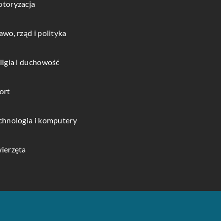
toryzacja
awo, rząd i polityka
ligia i duchowość
ort
chnologia i komputery
ierzęta