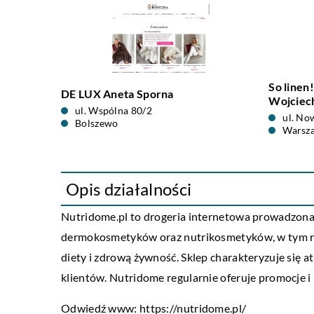
So linen
DE LUX Aneta Sporna
Wojciech
ul. Wspólna 80/2
ul. No
Bolszewo
Warsz
Opis działalności
Nutridome.pl to drogeria internetowa prowadzona 
dermokosmetyków oraz nutrikosmetyków, w tym ró
diety i zdrową żywność. Sklep charakteryzuje się 
klientów. Nutridome regularnie oferuje promocje i
Odwiedź www:
https://nutridome.pl/