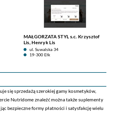
MAŁGORZATA STYL s.c. Krzysztof
Lis, Henryk Lis
ul. Suwalska 34
19-300 Ełk
uje się sprzedażą szerokiej gamy kosmetyków,
ercie Nutridome znaleźć można także suplementy
ąc bezpieczne formy płatności i satysfakcję wielu