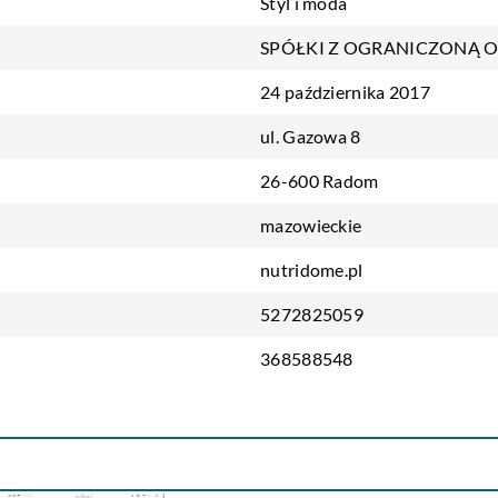
Styl i moda
SPÓŁKI Z OGRANICZONĄ 
24 października 2017
ul. Gazowa 8
26-600 Radom
mazowieckie
nutridome.pl
5272825059
368588548