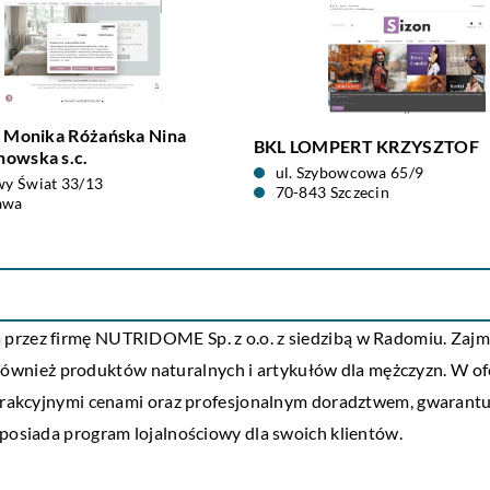
! Monika Różańska Nina
BKL LOMPERT KRZYSZTOF
owska s.c.
ul. Szybowcowa 65/9
wy Świat 33/13
70-843 Szczecin
awa
przez firmę NUTRIDOME Sp. z o.o. z siedzibą w Radomiu. Zajm
wnież produktów naturalnych i artykułów dla mężczyzn. W of
atrakcyjnymi cenami oraz profesjonalnym doradztwem, gwarantuj
 posiada program lojalnościowy dla swoich klientów.