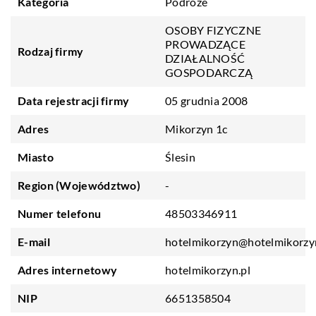
Kategoria
Podróże
OSOBY FIZYCZNE
PROWADZĄCE
Rodzaj firmy
DZIAŁALNOŚĆ
GOSPODARCZĄ
Data rejestracji firmy
05 grudnia 2008
Adres
Mikorzyn 1c
Miasto
Ślesin
Region (Województwo)
-
Numer telefonu
48503346911
E-mail
hotelmikorzyn@hotelmikorzy
Adres internetowy
hotelmikorzyn.pl
NIP
6651358504