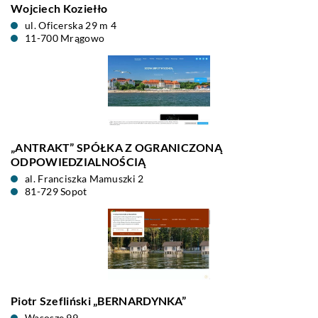
Wojciech Koziełło
ul. Oficerska 29 m 4
11-700 Mrągowo
„ANTRAKT” SPÓŁKA Z OGRANICZONĄ
ODPOWIEDZIALNOŚCIĄ
al. Franciszka Mamuszki 2
81-729 Sopot
Piotr Szefliński „BERNARDYNKA”
Wąsosze 99