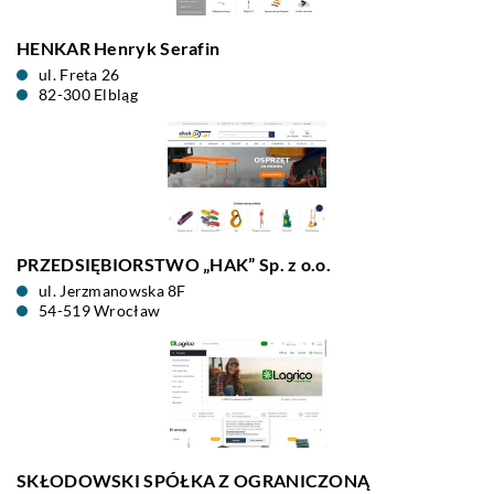
HENKAR Henryk Serafin
ul. Freta 26
82-300 Elbląg
PRZEDSIĘBIORSTWO „HAK” Sp. z o.o.
ul. Jerzmanowska 8F
54-519 Wrocław
SKŁODOWSKI SPÓŁKA Z OGRANICZONĄ