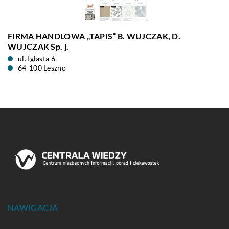
FIRMA HANDLOWA „TAPIS” B. WUJCZAK, D.
WUJCZAK Sp. j.
ul. Iglasta 6
64-100 Leszno
NAWIGACJA