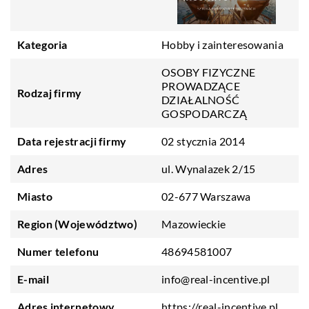
Kategoria
Hobby i zainteresowania
OSOBY FIZYCZNE
PROWADZĄCE
Rodzaj firmy
DZIAŁALNOŚĆ
GOSPODARCZĄ
Data rejestracji firmy
02 stycznia 2014
Adres
ul. Wynalazek 2/15
Miasto
02-677 Warszawa
Region (Województwo)
Mazowieckie
Numer telefonu
48694581007
E-mail
info@real-incentive.pl
Adres internetowy
https://real-incentive.pl