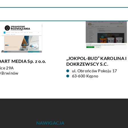
„JOKPOL-BUD” KAROLINA I
ART MEDIA Sp. z o.o.
DOKRZEWSCY S.C.
ice 29A
ul. Obrońców Pokoju 17
0 Brwinów
63-600 Kępno
NAWIGACJA