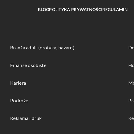
BLOG
POLITYKA PRYWATNOŚCI
REGULAMIN
Branża adult (erotyka, hazard)
Do
Finanse osobiste
Ho
Kariera
Mo
Podróże
Pr
Reklama i druk
Re