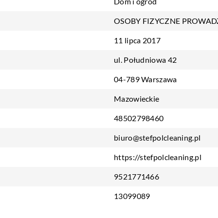
Dom i ogród
OSOBY FIZYCZNE PROWAD
11 lipca 2017
ul. Południowa 42
04-789 Warszawa
Mazowieckie
48502798460
biuro@stefpolcleaning.pl
https://stefpolcleaning.pl
9521771466
13099089