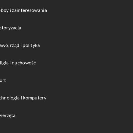
bby i zainteresowania
toryzacja
awo, rząd i polityka
ligia i duchowość
ort
chnologia i komputery
ierzęta