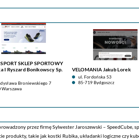
 SPORT SKLEP SPORTOWY
a I Ryszard Bonikowscy Sp.
VELOMANIA Jakub Lorek
ul. Fordońska 53
85-719 Bydgoszcz
adysława Broniewskiego 7
0 Warszawa
 prowadzony przez firmę Sylwester Jaroszewski – SpeedCube, sp
e produkty, takie jak kostki Rubika, układanki logiczne czy kub