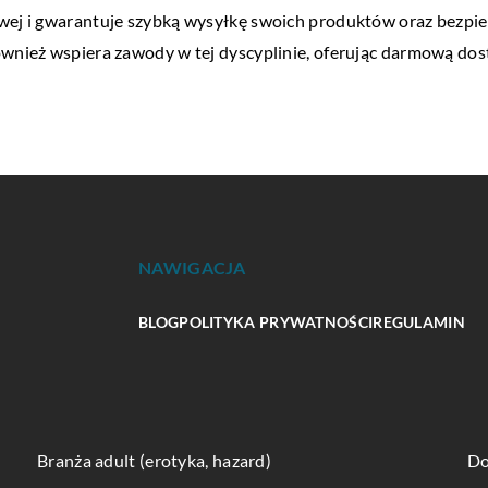
owej i gwarantuje szybką wysyłkę swoich produktów oraz bezpie
również wspiera zawody w tej dyscyplinie, oferując darmową d
NAWIGACJA
BLOG
POLITYKA PRYWATNOŚCI
REGULAMIN
Branża adult (erotyka, hazard)
Do