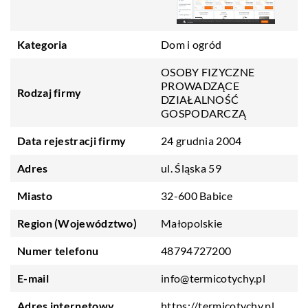
Kategoria
Dom i ogród
OSOBY FIZYCZNE
PROWADZĄCE
Rodzaj firmy
DZIAŁALNOŚĆ
GOSPODARCZĄ
Data rejestracji firmy
24 grudnia 2004
Adres
ul. Śląska 59
Miasto
32-600 Babice
Region (Województwo)
Małopolskie
Numer telefonu
48794727200
E-mail
info@termicotychy.pl
Adres internetowy
https://termicotychy.pl