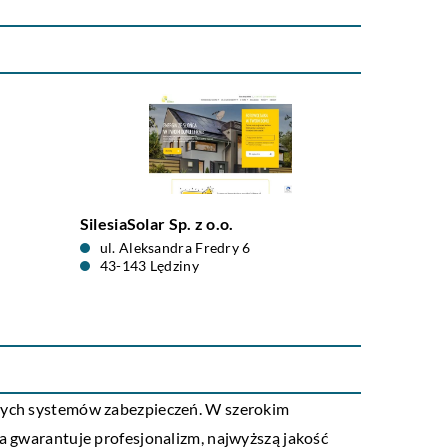
SilesiaSolar Sp. z o.o.
ul. Aleksandra Fredry 6
43-143 Lędziny
anych systemów zabezpieczeń. W szerokim
ma gwarantuje profesjonalizm, najwyższą jakość