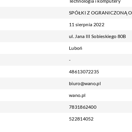
Technologia i komputery
SPÓŁKI Z OGRANICZONĄ 
11 sierpnia 2022
ul. Jana III Sobieskiego 80B
Luboń
-
48613072235
biuro@wano.pl
wano.pl
7831862400
522814052