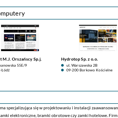
komputery
t M.J. Orszańscy Sp.j.
Hydrotop Sp. z o.o.
manowska 55E/9
ul. Warszawska 2B
 Łódź
09-200 Borkowo Kościelne
rma specjalizująca się w projektowaniu i instalacji zaawansow
e zamki elektroniczne, bramki obrotowe czy zamki hotelowe. Fir