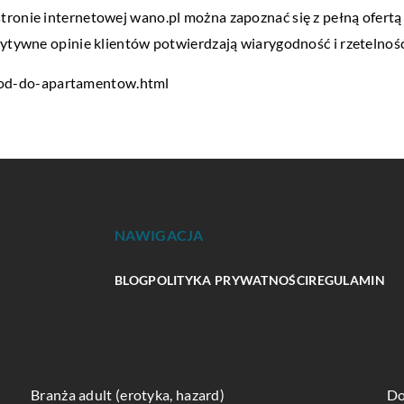
ronie internetowej wano.pl można zapoznać się z pełną ofertą f
ozytywne opinie klientów potwierdzają wiarygodność i rzetelno
kod-do-apartamentow.html
NAWIGACJA
BLOG
POLITYKA PRYWATNOŚCI
REGULAMIN
Branża adult (erotyka, hazard)
Do