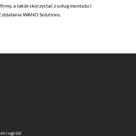
irmy, a także skorzystać z usług montażu i
ść działania WANO Solutions.
m i ogród