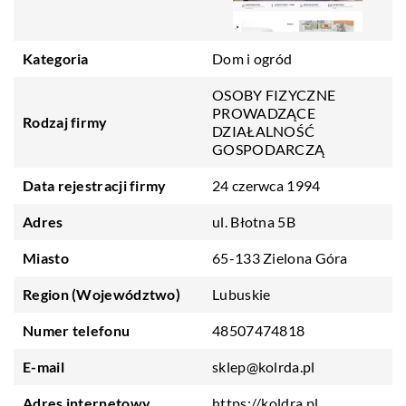
Kategoria
Dom i ogród
OSOBY FIZYCZNE
PROWADZĄCE
Rodzaj firmy
DZIAŁALNOŚĆ
GOSPODARCZĄ
Data rejestracji firmy
24 czerwca 1994
Adres
ul. Błotna 5B
Miasto
65-133 Zielona Góra
Region (Województwo)
Lubuskie
Numer telefonu
48507474818
E-mail
sklep@kolrda.pl
Adres internetowy
https://koldra.pl