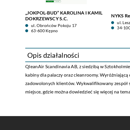
„JOKPOL-BUD” KAROLINA I KAMIL
NYKS Re
DOKRZEWSCY S.C.
ul. Le
ul. Obrońców Pokoju 17
34-10
63-600 Kępno
Opis działalności
QleanAir Scandinavia AB, z siedzibą w Sztokholmie,
kabiny dla palaczy oraz cleanroomy. Wyróżniającą 
zadowolonych klientów. Wykwalifikowany zespół s
miejsce, gdzie można dowiedzieć się więcej na tema