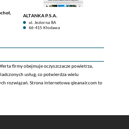
choł,
ALTANKA P.S.A.
ul. Jeziorna 8A
66-415 Kłodawa
Oferta firmy obejmuje oczyszczacze powietrza,
wiadczonych usług, co potwierdza wielu
ych rozwiązań. Strona internetowa
qleanair.com
to