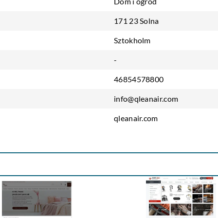
Dom i ogród
171 23 Solna
Sztokholm
-
46854578800
info@qleanair.com
qleanair.com