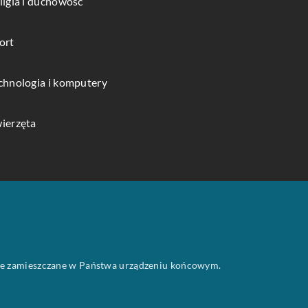
ligia i duchowość
ort
chnologia i komputery
ierzęta
 one zamieszczane w Państwa urządzeniu końcowym.