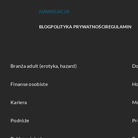
NAWIGACJA
BLOG
POLITYKA PRYWATNOŚCI
REGULAMIN
Branża adult (erotyka, hazard)
Do
Finanse osobiste
Ho
Kariera
Mo
Podróże
Pr