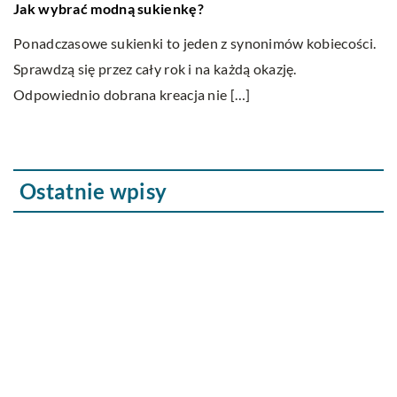
sprzedaż
ć modną sukienkę?
Rozpoczynając 
we sukienki to jeden z synonimów kobiecości.
produktów w in
ę przez cały rok i na każdą okazję.
elementów jest
o dobrana kreacja nie […]
zrobione zdjęc
Ostatnie wpisy
Odszkodowania za błędy lekarskie – co to
oznacza?
Czym różnią się współczesne bryczki
konne od swoich poprzedników?