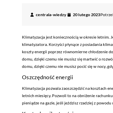
centrala-wiedzy
20 lutego 2023
Potrzeb
Klimatyzacja jest koniecznością w okresie letnim. 
klimatyzatora. Korzyści płynące z posiadania klima
koszty energii poprzez równomierne chłodzenie d
domu, dzięki czemu nie musisz się martwić o rozw
domu, dzięki czemu nie musisz pocić się w nocy, gdy
Oszczędność energii
Klimatyzacja pozwala zaoszczędzić na kosztach e
LIFE & STYLE
letnich miesięcy. Pozwoli to na obniżenie rachunk
01 kwietnia 2020
pieniądze na gazie, jeśli jeździsz rzadziej z powo
Młodzieżowe stylizacje,