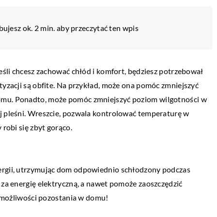
ujesz ok. 2 min. aby przeczytać ten wpis
Jeśli chcesz zachować chłód i komfort, będziesz potrzebował
tyzacji są obfite. Na przykład, może ona pomóc zmniejszyć
omu. Ponadto, może pomóc zmniejszyć poziom wilgotności w
ój pleśni. Wreszcie, pozwala kontrolować temperaturę w
 robi się zbyt gorąco.
nergii, utrzymując dom odpowiednio schłodzony podczas
ZDROWIE I MEDYCYNA
u za energię elektryczną, a nawet pomoże zaoszczędzić
19 lipca 2022
du możliwości pozostania w domu!
 w których każdy
W jakie witaminy warto codziennie