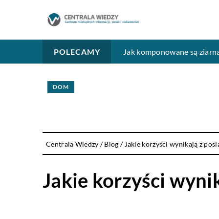
Jak wiatę garażową wybrać
Jak komponowane są ziarna
Druk cyfrowy – Techniczna 
POLECAMY
DOM
Centrala Wiedzy
/
Blog
/
Jakie korzyści wynikają z posi
Jakie korzyści wynik