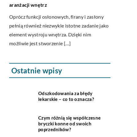
chłopiec bę
aranżacji wnętrz
to
Sprostanie
Oprócz funkcji osłonowych, firany i zasłony
z doborem o
pełnią również niezwykle istotne zadanie jako
to zawsze o
element wystroju wnętrza. Dzięki nim
zmierzyć się
możliwie jest stworzenie […]
Ostatnie wpisy
Odszkodowania za błędy
lekarskie – co to oznacza?
Czym różnią się współczesne
bryczki konne od swoich
poprzedników?