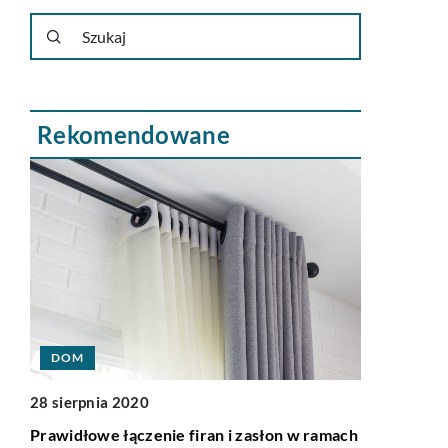
Rekomendowane
LIFE & ST
DOM
01 kwietnia
28 sierpnia 2020
Młodzieżowe
Prawidłowe łączenie firan i zasłon w ramach