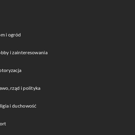
m i ogród
bby i zainteresowania
toryzacja
awo, rząd i polityka
ligia i duchowość
ort