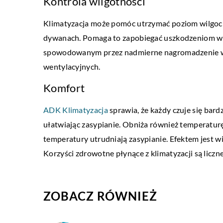
Kontrola wilgotności
chłopiec będzie czuł si
Klimatyzacja może pomóc utrzymać poziom wilgoci
Sprostanie wymogom i p
dywanach. Pomaga to zapobiegać uszkodzeniom w c
z doborem odpowiednich 
spowodowanym przez nadmierne nagromadzenie w
to zawsze ogromne wyzwa
wentylacyjnych.
zmierzyć się […]
Komfort
ADK Klimatyzacja
sprawia, że każdy czuje się bar
ułatwiając zasypianie. Obniża również temperaturę 
temperatury utrudniają zasypianie. Efektem jest wię
Korzyści zdrowotne płynące z klimatyzacji są liczn
ZOBACZ RÓWNIEŻ