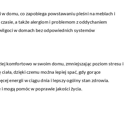
ę komfortowo
zaopatrywać nasz organizm?
 w domu, co zapobiega powstawaniu pleśni na meblach i
otrzebom związanym
Witaminy są niezbędne dla organizmu. Są 
zasie, a także alergiom i problemom z oddychaniem
ubrań dla młodzieży
składniki odżywcze, których organizm nie
ilgoci w domach bez odpowiednich systemów
nie, z którym muszą
może sam wytworzyć i muszą być
pozyskiwane z […]
dziej komfortowo w swoim domu, zmniejszając poziom stresu i
ciała, dzięki czemu można lepiej spać, gdy gorące
cej energii w ciągu dnia i lepszy ogólny stan zdrowia.
e i mogą pomóc w poprawie jakości życia.