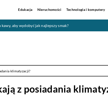
Edukacja
Nieruchomości
Technologia i komputery
?
 kawy, aby wydobyć jak najlepszy smak?
strona procesu
adania klimatyzacji?
ają z posiadania klimaty