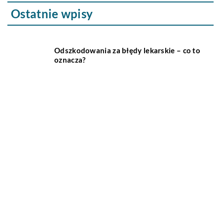
Ostatnie wpisy
Odszkodowania za błędy lekarskie – co to
oznacza?
Czym różnią się współczesne bryczki
konne od swoich poprzedników?
Jakie są najważniejsze cechy
inteligentnego domu?
Jakie korzyści wynikają z posiadania
klimatyzacji?