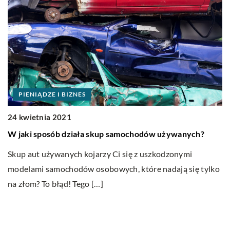
NIĄDZE I BIZNES
DOM
etnia 2021
23 maja 2
i sposób działa skup samochodów używanych?
Uchwyty d
ut używanych kojarzy Ci się z uszkodzonymi
Istnieje w
mi samochodów osobowych, które nadają się tylko
niektóre z 
m? To błąd! Tego […]
tym wszech