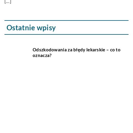
[…]
Ostatnie wpisy
Odszkodowania za błędy lekarskie – co to
oznacza?
Czym różnią się współczesne bryczki
konne od swoich poprzedników?
Jakie są najważniejsze cechy
inteligentnego domu?
Jakie korzyści wynikają z posiadania