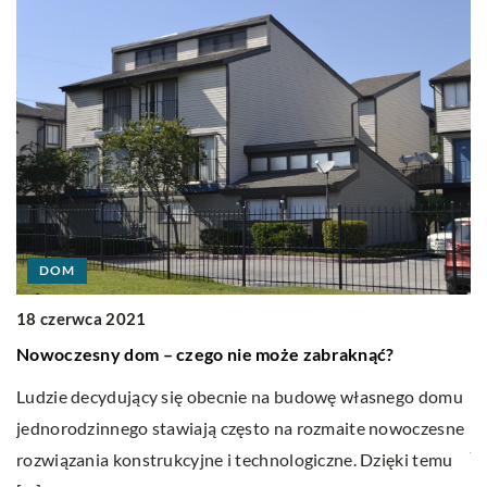
1
DOM
M
18 czerwca 2021
w
Nowoczesny dom – czego nie może zabraknąć?
Za
Ludzie decydujący się obecnie na budowę własnego domu
po
jednorodzinnego stawiają często na rozmaite nowoczesne
je
rozwiązania konstrukcyjne i technologiczne. Dzięki temu