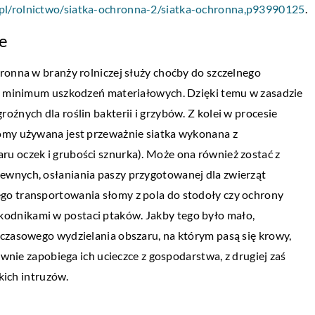
Dekorowanie sypialni za pomocą naklejek 
/pl/rolnictwo/siatka-ochronna-2/siatka-ochronna,p93990125
.
świetny sposób na spersonalizowanie i
e
dostosowanie swojej przestrzeni. Najleps
częścią naklejek jest to, że […]
ronna w branży rolniczej służy choćby do szczelnego
do minimum uszkodzeń materiałowych. Dzięki temu w zasadzie
źnych dla roślin bakterii i grzybów. Z kolei w procesie
 dla przychodni
omy używana jest przeważnie siatka wykonana z
prowadzić?
u oczek i grubości sznurka). Może ona również zostać z
ewnych, osłaniania paszy przygotowanej dla zwierząt
ł że pojawiły się
go transportowania słomy z pola do stodoły czy ochrony
echnologie. Sytuacja
odnikami w postaci ptaków. Jakby tego było mało,
n życia. Korzystając
mczasowego wydzielania obszaru, na którym pasą się krowy,
ywnie zapobiega ich ucieczce z gospodarstwa, z drugiej zaś
lkich intruzów.