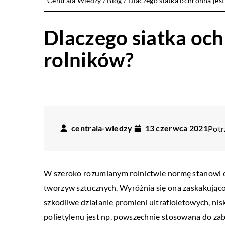
Centrala Wiedzy
/
Blog
/
Dlaczego siatka ochronna jest
Dlaczego siatka och
rolników?
centrala-wiedzy
13 czerwca 2021
Potr
W szeroko rozumianym rolnictwie normę stanowi o
tworzyw sztucznych. Wyróżnia się ona zaskakując
szkodliwe działanie promieni ultrafioletowych, nis
polietylenu jest np. powszechnie stosowana do zab