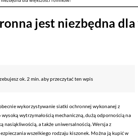
 niezbędna dla większości rolników?
ronna jest niezbędna dla
zebujesz ok. 2 min. aby przeczytać ten wpis
DOM
becnie wykorzystywanie siatki ochronnej wykonanej z
o wysoką wytrzymałością mechaniczną, dużą odpornością na
23 października 2022
ką nasiąkliwością, a także uniwersalnością. Wersja z
Jakich naklejek użyć do dekoracji sypialn
ezpieczania wszelkiego rodzaju kiszonek. Można ją kupić w