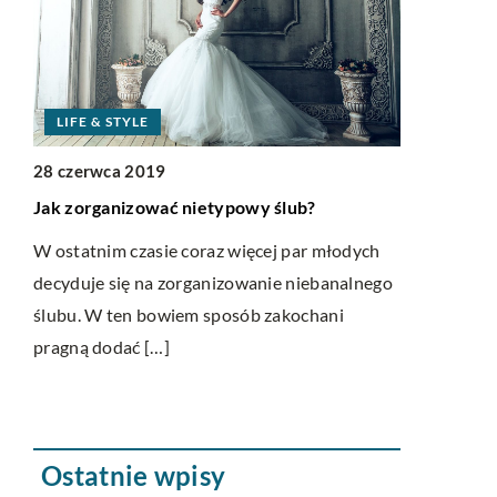
to
zą
BIZNES I 
LIFE & STYLE
05 września
28 czerwca 2019
Nowoczesne
Jak zorganizować nietypowy ślub?
lekarskich 
W ostatnim czasie coraz więcej par młodych
Rozwój infor
decyduje się na zorganizowanie niebanalnego
nowe i bard
ślubu. W ten bowiem sposób zakochani
taka dotyczy
pragną dodać […]
z aplikacji [
Ostatnie wpisy