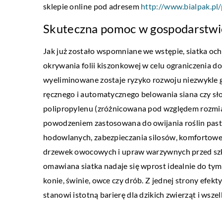
sklepie online pod adresem
http://www.bialpak.pl
Skuteczna pomoc w gospodarstwi
Jak już zostało wspomniane we wstępie, siatka och
BIZNES I USŁUGI
okrywania folii kiszonkowej w celu ograniczenia 
05 września 2021
wyeliminowane zostaje ryzyko rozwoju niezwykle gro
Nowoczesne technologie
ręcznego i automatycznego belowania siana czy sł
lekarskich – co warto w
polipropylenu (zróżnicowana pod względem rozmiar
powodzeniem zastosowana do owijania roślin past
Rozwój informatyki sprawi
hodowlanych, zabezpieczania silosów, komfortowe
nowe i bardziej wygodne t
drzewek owocowych i upraw warzywnych przed szk
taka dotyczy wielu dziedzi
omawiana siatka nadaje się wprost idealnie do ty
z aplikacji […]
konie, świnie, owce czy drób. Z jednej strony efekt
stanowi istotną barierę dla dzikich zwierząt i wsze