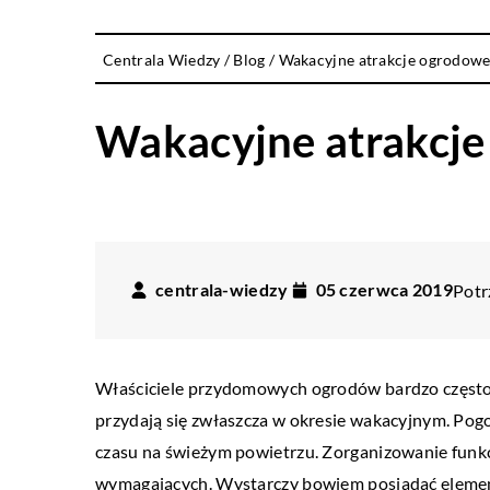
Centrala Wiedzy
/
Blog
/
Wakacyjne atrakcje ogrodow
Wakacyjne atrakcj
centrala-wiedzy
05 czerwca 2019
Potr
Właściciele przydomowych ogrodów bardzo często 
przydają się zwłaszcza w okresie wakacyjnym. Po
czasu na świeżym powietrzu. Zorganizowanie funkc
wymagających. Wystarczy bowiem posiadać elementa