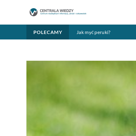
Bezpiecznik, czyli bezpiec
Jak myć peruki?
Mozaika gresowa i ceramicz
POLECAMY