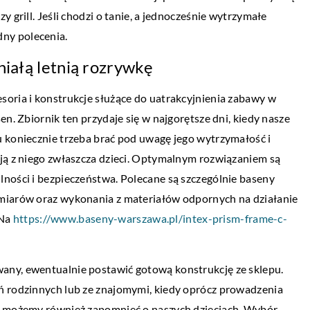
 grill. Jeśli chodzi o tanie, a jednocześnie wytrzymałe
dny polecenia.
niałą letnią rozrywkę
LIFE & STYLE
soria i konstrukcje służące do uatrakcyjnienia zabawy w
18 lutego 2021
en. Zbiornik ten przydaje się w najgorętsze dni, kiedy nasze
 – jak ją wybrać?
Wyraź swoją miłość poprzez oryginalne
u koniecznie trzeba brać pod uwagę jego wytrzymałość i
obrączki
ją z niego zwłaszcza dzieci. Optymalnym rozwiązaniem są
a wymarzony model
ności i bezpieczeństwa. Polecane są szczególnie baseny
uparcie w jej głowie
Staranne i odpowiednio wcześnie
zmiarów oraz wykonania z materiałów odpornych na działanie
 nasze pomysły nie
zaplanowane przygotowania do ślubu
 Na
https://www.baseny-warszawa.pl/intex-prism-frame-c-
gwarantują nie tylko zadowolenie pary
młodej, ale także wszystkich zaproszonyc
gości. Bardzo […]
any, ewentualnie postawić gotową konstrukcję ze sklepu.
ń rodzinnych lub ze znajomymi, kiedy oprócz prowadzenia
ie możemy również zapomnieć o naszych dzieciach. Wybór