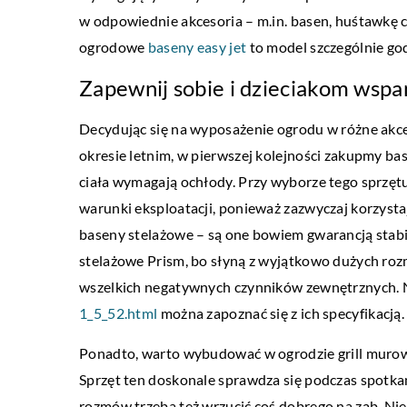
w odpowiednie akcesoria – m.in. basen, huśtawkę czy
ogrodowe
baseny easy jet
to model szczególnie go
Zapewnij sobie i dzieciakom wspa
LIFE & STYLE
ATEGORII
Decydując się na wyposażenie ogrodu w różne akce
29 czerwca 2021
ca 2022
okresie letnim, w pierwszej kolejności zakupmy bas
Wymarzona suknia ślubna
ek – co warto o nim wiedzieć przed
ciała wymagają ochłody. Przy wyborze tego sprzęt
?
warunki eksploatacji, ponieważ zazwyczaj korzysta
Niejedna panna młoda m
baseny stelażowe – są one bowiem gwarancją stabil
sukni ślubnej, który tkwi 
pału do spalania, ekogroszek
stelażowe Prism, bo słyną z wyjątkowo dużych ro
od dzieciństwa. Niestety,
 również zastosowanie w innych
wszelkich negatywnych czynników zewnętrznych.
[…]
, takich jak materiały budowlane czy
1_5_52.html
można zapoznać się z ich specyfikacją.
niczy. Dzięki temu […]
Ponadto, warto wybudować w ogrodzie grill murow
Sprzęt ten doskonale sprawdza się podczas spotka
rozmów trzeba też wrzucić coś dobrego na ząb. N