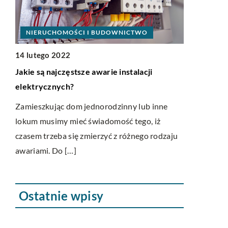
NIERUCHOMOŚCI I BUDOWNICTWO
DOM
14 lutego 2022
17 paździer
ra
Jakie są najczęstsze awarie instalacji
Jak sobie s
elektrycznych?
tanie ogrz
żna
Zamieszkując dom jednorodzinny lub inne
Ogrzewanie
a
lokum musimy mieć świadomość tego, iż
związane z 
czasem trzeba się zmierzyć z różnego rodzaju
ogrzewania z
awariami. Do […]
zdecydujemy
Ostatnie wpisy