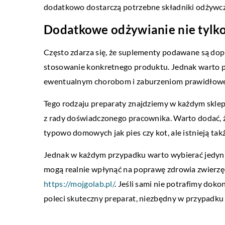
dodatkowo dostarczą potrzebne składniki odżywcze 
Dodatkowe odżywianie nie tylk
DOM
Często zdarza się, że suplementy podawane są dopi
17 października 2021
stosowanie konkretnego produktu. Jednak warto po
Jak sobie sprawić ekolo
ewentualnym chorobom i zaburzeniom prawidłowe
tanie ogrzewanie we wł
Tego rodzaju preparaty znajdziemy w każdym sklepi
Ogrzewanie ma ogromny 
z rady doświadczonego pracownika. Warto dodać, ż
związane z eksploatacją 
typowo domowych jak pies czy kot, ale istnieją tak
ogrzewania zależą nie tyl
zdecydujemy się […]
Jednak w każdym przypadku warto wybierać jedynie
mogą realnie wpłynąć na poprawę zdrowia zwierzęci
https://mojgolab.pl/
. Jeśli sami nie potrafimy dok
poleci skuteczny preparat, niezbędny w przypadku