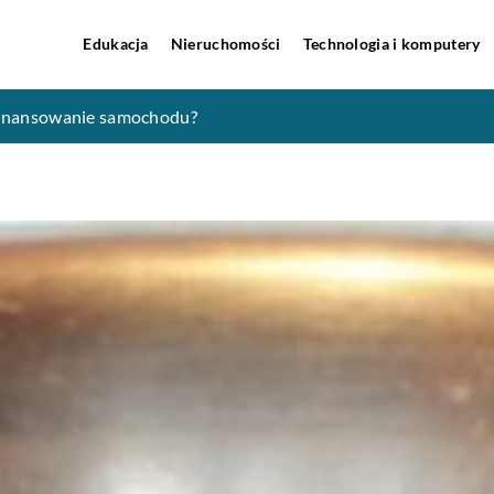
Edukacja
Nieruchomości
Technologia i komputery
rzed oddaniem do serwisu?
sfinansowanie samochodu?
y?