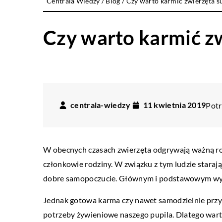
Centrala Wiedzy
/
Blog
/
Czy warto karmić zwierzęta 
Czy warto karmić z
centrala-wiedzy
11 kwietnia 2019
Potr
W obecnych czasach zwierzęta odgrywają ważną rol
członkowie rodziny. W związku z tym ludzie starają 
dobre samopoczucie. Głównym i podstawowym wyraz
Jednak gotowa karma czy nawet samodzielnie przyg
potrzeby żywieniowe naszego pupila. Dlatego wart