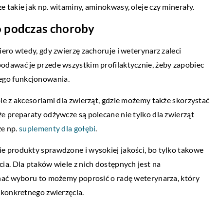
takie jak np. witaminy, aminokwasy, oleje czy minerały.
o podczas choroby
LIFE & STYLE
ero wtedy, gdy zwierzę zachoruje i weterynarz zaleci
13 kwietnia 2022
dawać je przede wszystkim profilaktycznie, żeby zapobiec
Czym powinna charakteryzować się dob
giczne i stosunkowo
go funkcjonowania.
walizka?
asnym domu?
e z akcesoriami dla zwierząt, gdzie możemy także skorzystać
Wakacje to wyjątkowy czas, w którym mo
wpływ na wydatki
e preparaty odżywcze są polecane nie tylko dla zwierząt
odpocząć oraz zwiedzić ciekawe miejsca n
domu. Koszty
że np.
suplementy dla gołębi
.
świecie. Niezależnie od celu podróży na
ko od sposobu, jakim
każdym […]
 produkty sprawdzone i wysokiej jakości, bo tylko takowe
a. Dla ptaków wiele z nich dostępnych jest na
onać wyboru to możemy poprosić o radę weterynarza, który
 konkretnego zwierzęcia.