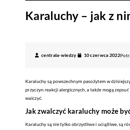
Karaluchy – jak z n
centrala-wiedzy
10 czerwca 2022
Potr
ZDRO
Karaluchy są powszechnym pasożytem w dzisiejszym
przyczyn reakcji alergicznych, a także mogą zepsuć
02 luteg
walczyć.
Jak roz
Jak zwalczyć karaluchy może by
Kiedy sz
jest kilk
Karaluchy są nie tylko obrzydliwe i uciążliwe, są r
uwagę. W