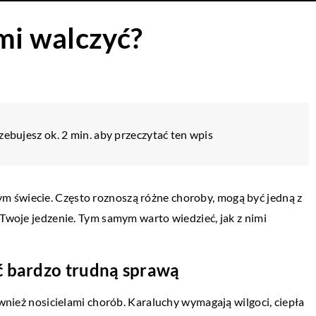
imi walczyć?
zebujesz ok. 2 min. aby przeczytać ten wpis
WIE I MEDYCYNA
 świecie. Często roznoszą różne choroby, mogą być jedną z
 Twoje jedzenie. Tym samym warto wiedzieć, jak z nimi
o 2023
poznać dobre nasiona marihuany?
ć bardzo trudną sprawą
ukasz najlepszych nasion marihuany,
a rzeczy, na które musisz zwrócić
ównież nosicielami chorób. Karaluchy wymagają wilgoci, ciepła
iele osób myśli, że wszystkie nasiona