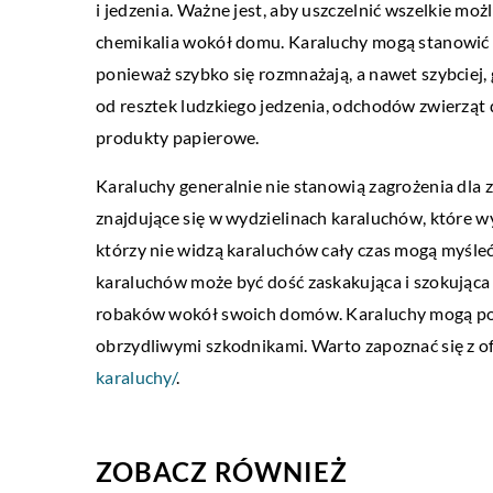
i jedzenia. Ważne jest, aby uszczelnić wszelkie mo
marihua
chemikalia wokół domu. Karaluchy mogą stanowić 
LIFE & STYLE
ponieważ szybko się rozmnażają, a nawet szybciej, 
12 listopada 2020
od resztek ludzkiego jedzenia, odchodów zwierząt 
Postaw na ekologię w modzie
produkty papierowe.
Ekologia to temat rzeka, który w dobie tak
Karaluchy generalnie nie stanowią zagrożenia dla zd
szybkich i nieuniknionych zmian klimatu
znajdujące się w wydzielinach karaluchów, które wy
przybiera na znaczeniu. Ma wpływ na wiele
którzy nie widzą karaluchów cały czas mogą myśleć
[…]
karaluchów może być dość zaskakująca i szokująca d
robaków wokół swoich domów. Karaluchy mogą po
obrzydliwymi szkodnikami. Warto zapoznać się z of
karaluchy/
.
ZOBACZ RÓWNIEŻ