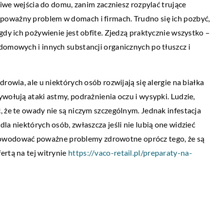
żliwe wejścia do domu, zanim zaczniesz rozpylać trujące
ny […]
poważny problem w domach i firmach. Trudno się ich pozbyć,
ZDROWE CIAŁO
gdy ich pożywienie jest obfite. Zjedzą praktycznie wszystko –
22 maja 2020
domowych i innych substancji organicznych po tłuszcz i
Jak radzić sobie z depre
Depresja to poważny sta
rowia, ale u niektórych osób rozwijają się alergie na białka
nie należy lekceważyć. M
wołują ataki astmy, podrażnienia oczu i wysypki. Ludzie,
brakiem energii, bezsenn
, że te owady nie są niczym szczególnym. Jednak infestacja
niepokojem lub nawet zm
la niektórych osób, zwłaszcza jeśli nie lubią one widzieć
wodować poważne problemy zdrowotne oprócz tego, że są
ertą na tej witrynie
https://vaco-retail.pl/preparaty-na-