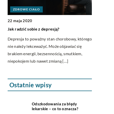
LIFE & STYLE
12 listopada 2020
sją?
Postaw na ekologię w modzie
n chorobowy, którego
Ekologia to temat rzeka, który w dobie ta
oże objawiać się
szybkich i nieuniknionych zmian klimatu
ością, smutkiem,
przybiera na znaczeniu. Ma wpływ na wie
ianą […]
[…]
Ostatnie wpisy
Odszkodowania za błędy
lekarskie – co to oznacza?