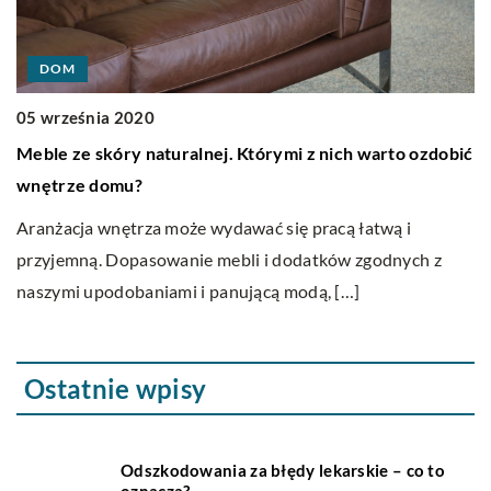
DOM
05 września 2020
1
Meble ze skóry naturalnej. Którymi z nich warto ozdobić
C
wnętrze domu?
O
ort
Aranżacja wnętrza może wydawać się pracą łatwą i
Po
przyjemną. Dopasowanie mebli i dodatków zgodnych z
pr
naszymi upodobaniami i panującą modą, […]
Ostatnie wpisy
Odszkodowania za błędy lekarskie – co to