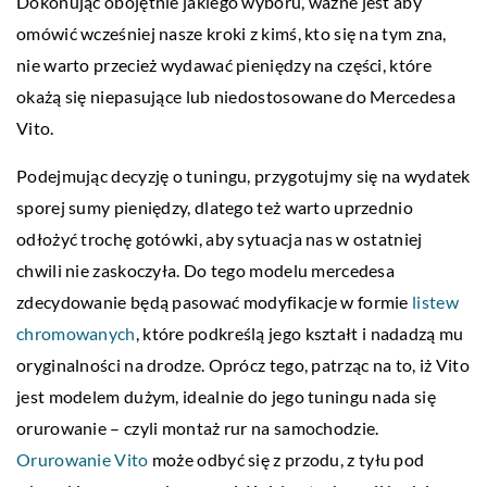
Dokonując obojętnie jakiego wyboru, ważne jest aby
omówić wcześniej nasze kroki z kimś, kto się na tym zna,
nie warto przecież wydawać pieniędzy na części, które
okażą się niepasujące lub niedostosowane do Mercedesa
Vito.
Podejmując decyzję o tuningu, przygotujmy się na wydatek
sporej sumy pieniędzy, dlatego też warto uprzednio
odłożyć trochę gotówki, aby sytuacja nas w ostatniej
chwili nie zaskoczyła. Do tego modelu mercedesa
zdecydowanie będą pasować modyfikacje w formie
listew
chromowanych
, które podkreślą jego kształt i nadadzą mu
oryginalności na drodze. Oprócz tego, patrząc na to, iż Vito
jest modelem dużym, idealnie do jego tuningu nada się
orurowanie – czyli montaż rur na samochodzie.
Orurowanie Vito
może odbyć się z przodu, z tyłu pod