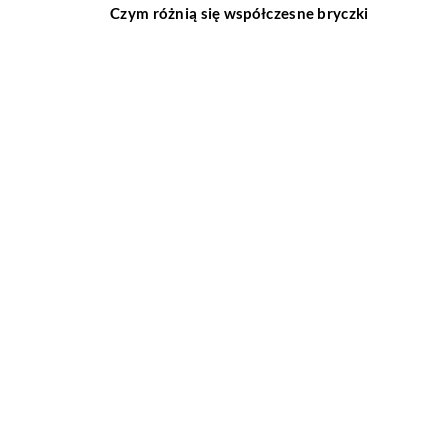
Czym różnią się współczesne bryczki
konne od swoich poprzedników?
Jakie są najważniejsze cechy
inteligentnego domu?
Jakie korzyści wynikają z posiadania
klimatyzacji?
Sprzęt jednorazowego użytku w szpitalu –
co wchodzi w jego skład?
Pompy hydroforowe – jakie mają zalety?