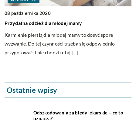
08 października 2020
2
Przydatna odzież dla młodej mamy
O
ar
Karmienie piersią dla młodej mamy to dosyć spore
wyzwanie. Do tej czynności trzeba się odpowiednio
Sy
przygotować. I nie chodzi tutaj […]
ka
d
Ostatnie wpisy
Odszkodowania za błędy lekarskie – co to
oznacza?