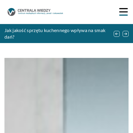
Jaki wybrać grzejnik do łazienki?
Jak jakość sprzętu kuchennego wpływa na smak
Lampy z abażurem, jako efektowny element
dań?
wystroju