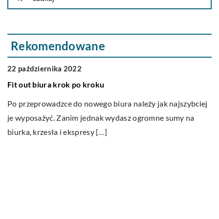
Rekomendowane
NIERUCHOMOŚCI I BUDOWNICTWO
22 października 2022
Fit out biura krok po kroku
Po przeprowadzce do nowego biura należy jak najszybciej
je wyposażyć. Zanim jednak wydasz ogromne sumy na
biurka, krzesła i ekspresy […]
16