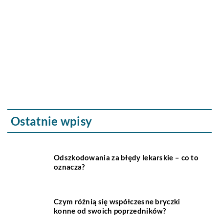
M
s
W
i
de
k
Ostatnie wpisy
Odszkodowania za błędy lekarskie – co to
oznacza?
Czym różnią się współczesne bryczki
konne od swoich poprzedników?