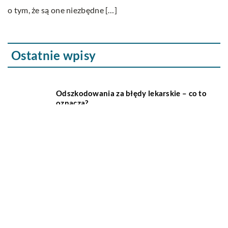
o tym, że są one niezbędne […]
Ostatnie wpisy
Odszkodowania za błędy lekarskie – co to
oznacza?
Czym różnią się współczesne bryczki
konne od swoich poprzedników?
Jakie są najważniejsze cechy
inteligentnego domu?