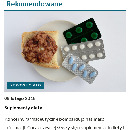
Rekomendowane
2
P
m
Pl
s
Ła
ZDROWE CIAŁO
08 lutego 2018
Suplementy diety
Koncerny farmaceutyczne bombardują nas masą
ch
informacji. Coraz częściej słyszy się o suplementach diety i