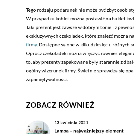
Tego rodzaju podarunek nie może być zbyt osobis
BIZNES I USŁUGI
W przypadku kobiet można postawić na bukiet kwi
14 lutego 2022
Taki prezent jest zawsze w dobrym tonie i z pewn
Wypowiedzenie OC – ki
ekskluzywnych czekoladek, które znaleźć można na
polisy?
firmy
. Dostępne są one w kilkudziesięciu różnyc
Oprócz czekoladek można wręczyć również elegan
W naszym kraju często doc
to, aby prezenty zapakowane były starannie z dbał
drogach. Ma to związek z 
ogólny wizerunek firmy. Świetnie sprawdzą się op
warunkami drogowymi, ni
zapamiętywalności.
kierowców lub […]
ZOBACZ RÓWNIEŻ
13 kwietnia 2021
Lampa – najważniejszy element