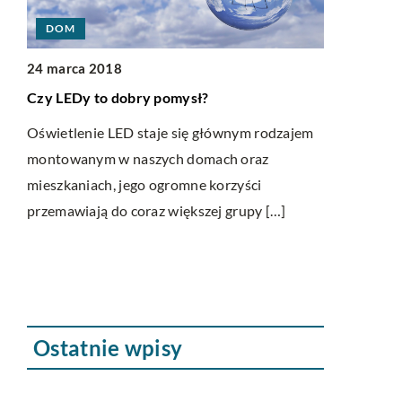
DOM
BIZNES I 
24 marca 2018
14 lutego 2
Czy LEDy to dobry pomysł?
Wypowiedze
znej
polisy?
Oświetlenie LED staje się głównym rodzajem
montowanym w naszych domach oraz
W naszym kr
mieszkaniach, jego ogromne korzyści
y
drogach. Ma
przemawiają do coraz większej grupy […]
godę
warunkami d
i,
kierowców l
Ostatnie wpisy