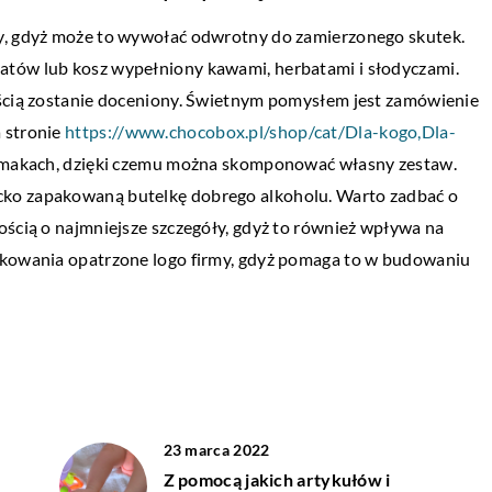
ty, gdyż może to wywołać odwrotny do zamierzonego skutek.
atów lub kosz wypełniony kawami, herbatami i słodyczami.
ZDROWE CIAŁO
ością zostanie doceniony. Świetnym pomysłem jest zamówienie
22 marca 2021
edy zrezygnować z
 stronie
https://www.chocobox.pl/shop/cat/Dla-kogo,Dla-
Jak przygotować się do aktywności fizyc
h smakach, dzięki czemu można skomponować własny zestaw.
na świeżym powietrzu?
cko zapakowaną butelkę dobrego alkoholu. Warto zadbać o
hodzi do kolizji na
ością o najmniejsze szczegóły, gdyż to również wpływa na
Pierwsze ciepłe dni wiosny to chwila, kied
kiepskimi
akowania opatrzone logo firmy, gdyż pomaga to w budowaniu
wiele osób na powrót zaczyna swoją przy
ebezpieczną jazdą
ze sportowymi aktywnościami. Rolki, wrotk
rowery […]
23 marca 2022
Z pomocą jakich artykułów i