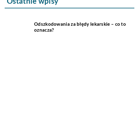
Ostatnie wpisy
Odszkodowania za błędy lekarskie – co to
oznacza?
Czym różnią się współczesne bryczki
konne od swoich poprzedników?
Jakie są najważniejsze cechy
inteligentnego domu?
Jakie korzyści wynikają z posiadania
klimatyzacji?
Sprzęt jednorazowego użytku w szpitalu –