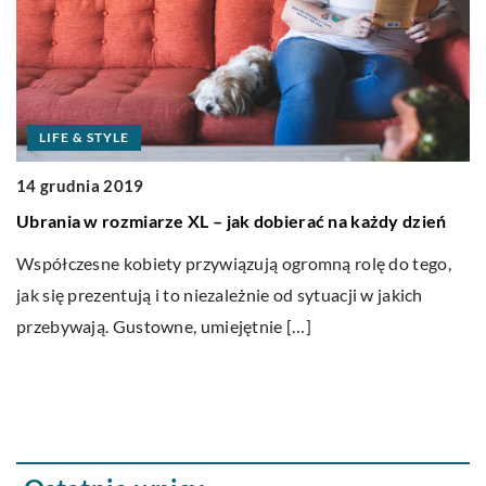
LIFE & STYLE
14 grudnia 2019
1
Ubrania w rozmiarze XL – jak dobierać na każdy dzień
J
p
Współczesne kobiety przywiązują ogromną rolę do tego,
jak się prezentują i to niezależnie od sytuacji w jakich
Pr
przebywają. Gustowne, umiejętnie […]
D
w
op