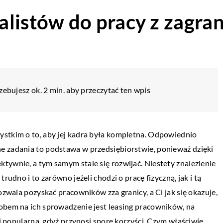
listów do pracy z zagrani
zebujesz ok. 2 min. aby przeczytać ten wpis
ystkim o to, aby jej kadra była kompletna. Odpowiednio
e zadania to podstawa w przedsiębiorstwie, ponieważ dzięki
tywnie, a tym samym stale się rozwijać. Niestety znalezienie
rudno i to zarówno jeżeli chodzi o pracę fizyczną, jak i tą
ozwala pozyskać pracowników zza granicy, a Ci jak się okazuje,
sobem na ich sprowadzenie jest leasing pracowników, na
ej popularna, gdyż przynosi spore korzyści. Czym właściwie