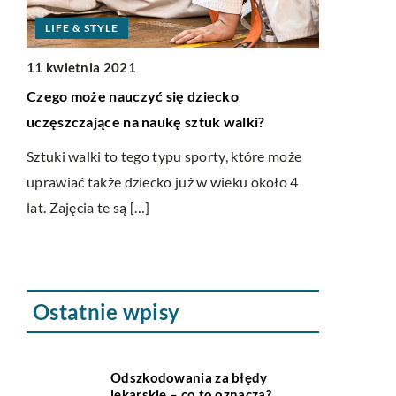
DOM
06 lipca 2019
Ile kosztują drewniane podłogi?
ziecko
tuk walki?
Drewno to materiał niezwykle często
wykorzystywany do produkcji podłóg. Jego
porty, które może
popularność wynika przede wszystkim z
 w wieku około 4
naturalności, szlachetności oraz wysokiej
trwałości. […]
Ostatnie wpisy
Odszkodowania za błędy
lekarskie – co to oznacza?