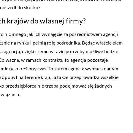
y doszedł do skutku?
LIFE & STYLE
LOGIA
h krajów do własnej firmy?
11 kwietnia 2021
a 2020
Czego może nauczyć się d
onuje się ozonowanie?
o nic innego jak ich wynajęcie za pośrednictwem agencji
uczęszczające na naukę sz
cznie na rynku i pełnią rolę pośrednika. Będąc właścicielem
ie jedną z bardziej popularnych i
ą agencją, dzięki czemu w razie potrzeby możliwe będzie
Sztuki walki to tego typu s
h metod dezynfekcji jest
Co ważne, w ramach kontraktu to agencja pozostaje
uprawiać także dziecko już
. Polega ono na eliminowaniu
irmie na określony czas. To zatem agencja wypłaca danym
lat. Zajęcia te są […]
h bakterii, wirusów i grzybów […]
 pobyt na terenie kraju, a także przeprowadza wszelkie
ako przedsiębiorca nie trzeba podejmować się żadnych
związania.