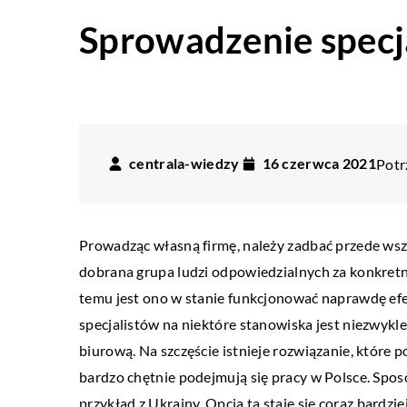
Sprowadzenie specja
centrala-wiedzy
16 czerwca 2021
Potr
Prowadząc własną firmę, należy zadbać przede wsz
dobrana grupa ludzi odpowiedzialnych za konkretn
temu jest ono w stanie funkcjonować naprawdę efek
specjalistów na niektóre stanowiska jest niezwykle t
biurową. Na szczęście istnieje rozwiązanie, które p
bardzo chętnie podejmują się pracy w Polsce. Spo
przykład z Ukrainy. Opcja ta staje się coraz bardzi