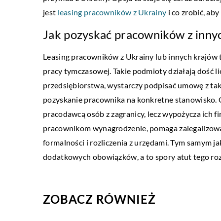
jest
leasing pracowników z Ukrainy
i co zrobić, ab
DOM
TECHNO
Jak pozyskać pracowników z innyc
06 lipca 2019
25 czerwc
Ile kosztują drewniane podłogi?
Kiedy wyk
Leasing pracowników z Ukrainy lub innych krajów t
pracy tymczasowej. Takie podmioty działają dość li
Drewno to materiał niezwykle często
Współcześn
przedsiębiorstwa, wystarczy podpisać umowę z tak
wykorzystywany do produkcji podłóg. Jego
skutecznyc
pozyskanie pracownika na konkretne stanowisko. 
popularność wynika przede wszystkim z
ozonowanie
pracodawcą osób z zagranicy, lecz wypożycza ich f
naturalności, szlachetności oraz wysokiej
szkodliwyc
pracownikom wynagrodzenie, pomaga zalegalizować
trwałości. […]
formalności i rozliczenia z urzędami. Tym samym j
dodatkowych obowiązków, a to spory atut tego ro
ZOBACZ RÓWNIEŻ