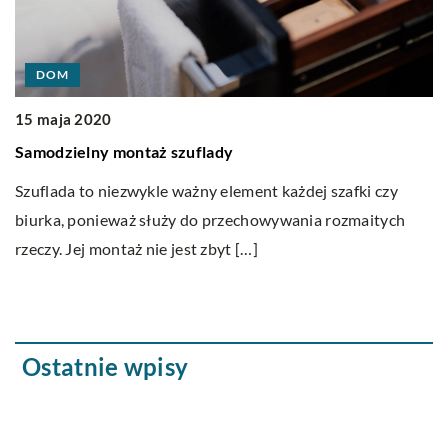
DOM
15 maja 2020
k?
1
Samodzielny montaż szuflady
Ja
ele
Szuflada to niezwykle ważny element każdej szafki czy
S
biurka, ponieważ służy do przechowywania rozmaitych
w
rzeczy. Jej montaż nie jest zbyt […]
kr
[
Ostatnie wpisy
Odszkodowania za błędy lekarskie – co to