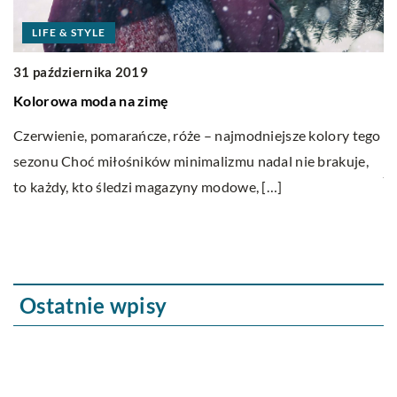
LIFE & STYLE
2
31 października 2019
C
Kolorowa moda na zimę
W 
Czerwienie, pomarańcze, róże – najmodniejsze kolory tego
p
sezonu Choć miłośników minimalizmu nadal nie brakuje,
je
to każdy, kto śledzi magazyny modowe, […]
Ostatnie wpisy
Odszkodowania za błędy lekarskie – co to
oznacza?