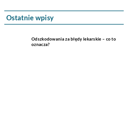
Ostatnie wpisy
Odszkodowania za błędy lekarskie – co to
oznacza?
Czym różnią się współczesne bryczki
konne od swoich poprzedników?
Jakie są najważniejsze cechy
inteligentnego domu?
Jakie korzyści wynikają z posiadania
klimatyzacji?