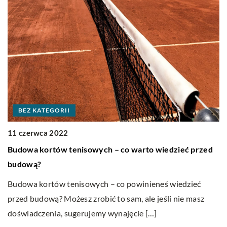
BEZ KATEGORII
2
11 czerwca 2022
Ub
Budowa kortów tenisowych – co warto wiedzieć przed
S
budową?
ju
w
Budowa kortów tenisowych – co powinieneś wiedzieć
ce
zd
przed budową? Możesz zrobić to sam, ale jeśli nie masz
– 
doświadczenia, sugerujemy wynajęcie […]