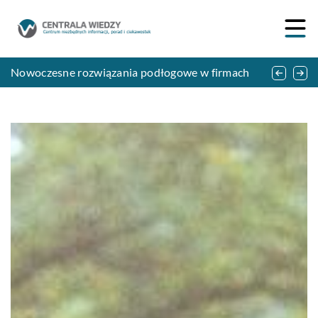
Pomoc drogowa – czym się zajmuje?
Nowoczesne rozwiązania podłogowe w firmach
Czym karmić świnie? Poradnik dla rolnika