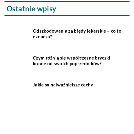
Ostatnie wpisy
Odszkodowania za błędy lekarskie – co to
oznacza?
Czym różnią się współczesne bryczki
konne od swoich poprzedników?
Jakie są najważniejsze cechy
inteligentnego domu?
Jakie korzyści wynikają z posiadania
klimatyzacji?