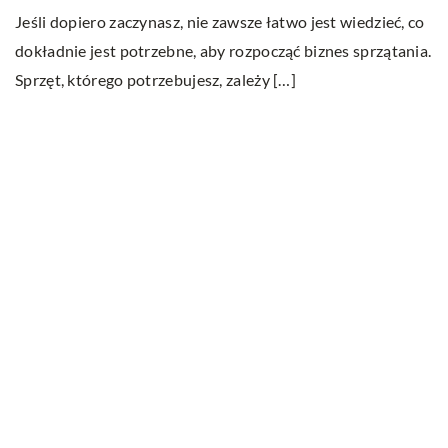
Jeśli dopiero zaczynasz, nie zawsze łatwo jest wiedzieć, co
dokładnie jest potrzebne, aby rozpocząć biznes sprzątania.
Sprzęt, którego potrzebujesz, zależy […]
1
W
Wi
To
me
 w