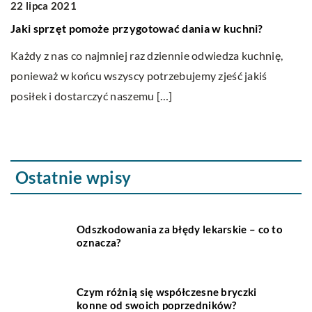
Podstawowe kosmetyki samochodowe, które wa
używać
hni?
Dział kosmetyków samochodowych staje się coraz
kuchnię,
bardziej rozbudowany, a więc posiadając odpowied
jakiś
wiedzę na temat pielęgnacji auta będziemy w stanie
Ostatnie wpisy
Odszkodowania za błędy lekarskie – co to
oznacza?
Czym różnią się współczesne bryczki
konne od swoich poprzedników?