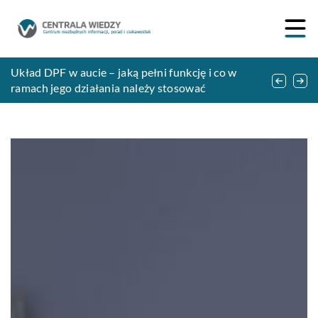
Sposoby na bezpieczne przechowywanie szkła
Korzyści ze znajomości języka obcego
Układ DPF w aucie – jaką pełni funkcję i co w
ramach jego działania należy stosować